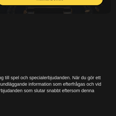
g till spel och specialerbjudanden. När du gör ett
rundläggande information som efterfrågas och vid
serbjudanden som slutar snabbt eftersom denna