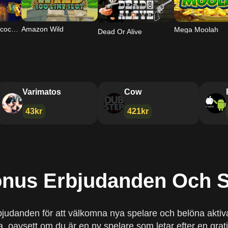
Wild Heist At Peacock Manor
Amazon Wild
Mega Moolah
Dead Or Alive
Steel Forge
Varimatos
168kr
43kr
onus Erbjudanden Och S
bjudanden för att välkomna nya spelare och belöna akti
la, oavsett om du är en ny spelare som letar efter en grat