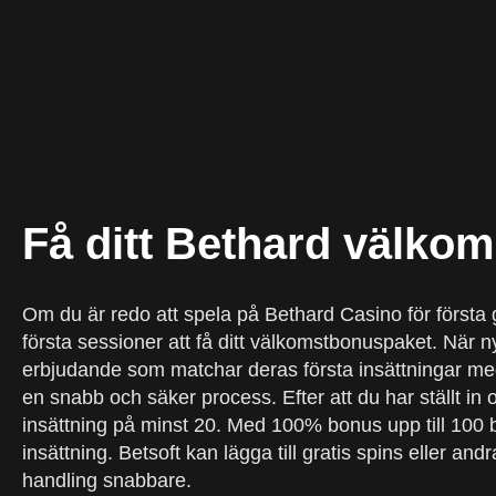
Få ditt Bethard välko
Om du är redo att spela på Bethard Casino för första gå
första sessioner att få ditt välkomstbonuspaket. När ny
erbjudande som matchar deras första insättningar med
en snabb och säker process. Efter att du har ställt in 
insättning på minst 20. Med 100% bonus upp till 100 b
insättning. Betsoft kan lägga till gratis spins eller and
handling snabbare.