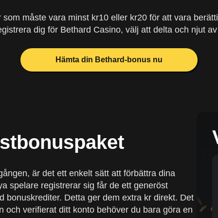
ar som måste vara minst kr10 eller kr20 för att vara berät
egistrera dig för Bethard Casino, välj att delta och njut 
Hämta din Bethard-bonus nu
mstbonuspaket
ngen, är det ett enkelt sätt att förbättra dina
a spelare registrerar sig får de ett generöst
 bonuskrediter. Detta ger dem extra kr direkt. Det
in och verifierat ditt konto behöver du bara göra en