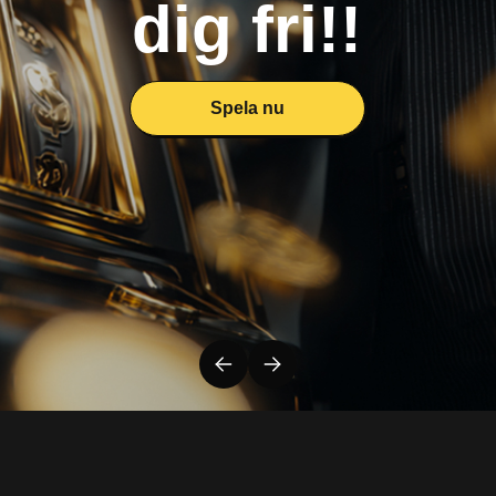
dig fri!!
Spela nu