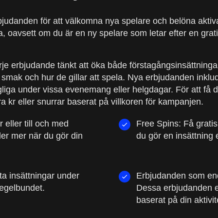
bjudanden för att välkomna nya spelare och belöna akti
la, oavsett om du är en ny spelare som letar efter en grat
rje erbjudande tänkt att öka både förstagångsinsättning
smak och hur de gillar att spela. Nya erbjudanden inklud
liga under vissa evenemang eller helgdagar. För att få d
kr eller snurrar baserat på villkoren för kampanjen.
eller till och med
Free Spins: Få gratis
ller mer när du gör din
du gör en insättning 
ta insättningar under
Erbjudanden som endas
regelbundet.
Dessa erbjudanden e
baserat på din aktivi