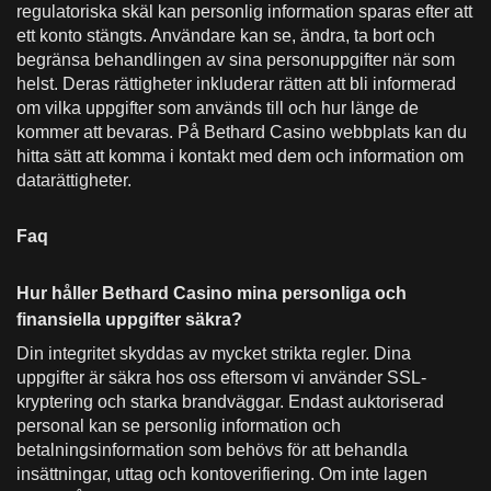
regulatoriska skäl kan personlig information sparas efter att
ett konto stängts. Användare kan se, ändra, ta bort och
begränsa behandlingen av sina personuppgifter när som
helst. Deras rättigheter inkluderar rätten att bli informerad
om vilka uppgifter som används till och hur länge de
kommer att bevaras. På Bethard Casino webbplats kan du
hitta sätt att komma i kontakt med dem och information om
datarättigheter.
Faq
Hur håller Bethard Casino mina personliga och
finansiella uppgifter säkra?
Din integritet skyddas av mycket strikta regler. Dina
uppgifter är säkra hos oss eftersom vi använder SSL-
kryptering och starka brandväggar. Endast auktoriserad
personal kan se personlig information och
betalningsinformation som behövs för att behandla
insättningar, uttag och kontoverifiering. Om inte lagen