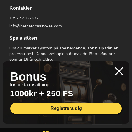
Kontakter
+357 94927677
info@bethardcasino-se.com
Spela säkert
Om du märker symtom på spelberoende, sök hjälp från en
professionell. Denna webbplats är avsedd för användare
som är 18 år och äldre.
Bonus
för första insättning
1000kr + 250 FS
Byt språk
Registrera dig
All Rights Reserved.