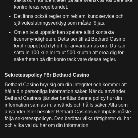
säkra och hur identiteter på alla svensk användare ska
kontrolleras regelbundet.
Det finns också regler om reklam, kundservice och
självuteslutningsverktyg som måste följas.
Om en tvist uppstår kan spelare alltid kontakta
licensmyndigheten. Detta ser till att Bethard Casino
förblir öppet och lyhört för användarnas oro. Du kan
sätta in 100 kr eller ta ut 500 kr utan att oroa dig för
säkerheten på ditt konto tack vare dessa regler.
Sekretesspolicy För Bethard Casino
Bethard Casino bryr sig om din integritet och kommer att
hålla din personliga information säker. När du använder
Bethard Casinos tjänster berättar denna policy hur din
information samlas in, används och hålls säker. Alla som
använder eller besöker Bethard Casinos webbplats måste
följa sekretesspolicyn. Den berättar vilka rättigheter du har
och vilka val du har om din information.