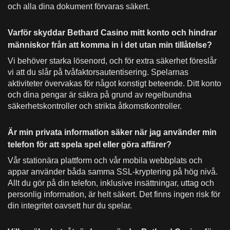
och alla dina dokument förvaras säkert.
Varför skyddar Bethard Casino mitt konto och hindrar
människor från att komma in i det utan min tillåtelse?
Vi behöver starka lösenord, och för extra säkerhet föreslår
vi att du slår på tvåfaktorsautentisering. Spelarnas
aktiviteter övervakas för något konstigt beteende. Ditt konto
och dina pengar är säkra på grund av regelbundna
säkerhetskontroller och strikta åtkomstkontroller.
Är min privata information säker när jag använder min
telefon för att spela spel eller göra affärer?
Vår stationära plattform och vår mobila webbplats och
appar använder båda samma SSL-kryptering på hög nivå.
Allt du gör på din telefon, inklusive insättningar, uttag och
personlig information, är helt säkert. Det finns ingen risk för
din integritet oavsett hur du spelar.