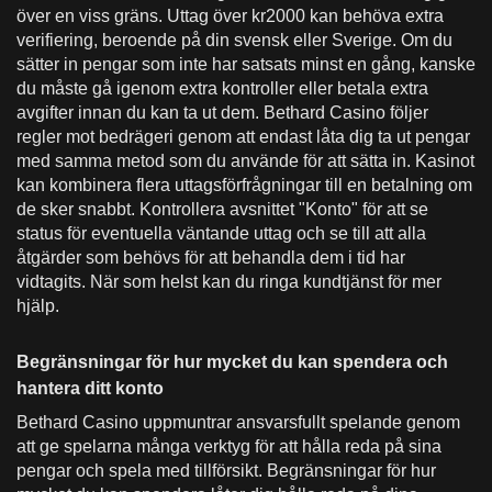
över en viss gräns. Uttag över kr2000 kan behöva extra
verifiering, beroende på din svensk eller Sverige. Om du
sätter in pengar som inte har satsats minst en gång, kanske
du måste gå igenom extra kontroller eller betala extra
avgifter innan du kan ta ut dem. Bethard Casino följer
regler mot bedrägeri genom att endast låta dig ta ut pengar
med samma metod som du använde för att sätta in. Kasinot
kan kombinera flera uttagsförfrågningar till en betalning om
de sker snabbt. Kontrollera avsnittet "Konto" för att se
status för eventuella väntande uttag och se till att alla
åtgärder som behövs för att behandla dem i tid har
vidtagits. När som helst kan du ringa kundtjänst för mer
hjälp.
Begränsningar för hur mycket du kan spendera och
hantera ditt konto
Bethard Casino uppmuntrar ansvarsfullt spelande genom
att ge spelarna många verktyg för att hålla reda på sina
pengar och spela med tillförsikt. Begränsningar för hur