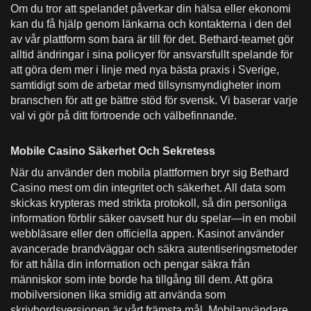
Om du tror att spelandet påverkar din hälsa eller ekonomi
kan du få hjälp genom länkarna och kontakterna i den del
av vår plattform som bara är till för det. Bethard-teamet gör
alltid ändringar i sina policyer för ansvarsfullt spelande för
att göra dem mer i linje med nya bästa praxis i Sverige,
samtidigt som de arbetar med tillsynsmyndigheter inom
branschen för att ge bättre stöd för svensk. Vi baserar varje
val vi gör på ditt förtroende och välbefinnande.
Mobile Casino Säkerhet Och Sekretess
När du använder den mobila plattformen bryr sig Bethard
Casino mest om din integritet och säkerhet. All data som
skickas krypteras med strikta protokoll, så din personliga
information förblir säker oavsett hur du spelar—in en mobil
webbläsare eller den officiella appen. Kasinot använder
avancerade brandväggar och säkra autentiseringsmetoder
för att hålla din information och pengar säkra från
människor som inte borde ha tillgång till dem. Att göra
mobilversionen lika smidig att använda som
skrivbordsversionen är vårt främsta mål. Mobilanvändare